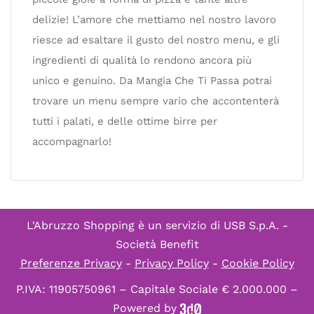
delizie! L’amore che mettiamo nel nostro lavoro
riesce ad esaltare il gusto del nostro menu, e gli
ingredienti di qualità lo rendono ancora più
unico e genuino. Da Mangia Che Ti Passa potrai
trovare un menu sempre vario che accontenterà
tutti i palati, e delle ottime birre per
accompagnarlo!
L'Abruzzo Shopping è un servizio di
USB S.p.A. -
Società Benefit
Preferenze Privacy
-
Privacy Policy
-
Cookie Policy
P.IVA: 11905750961 – Capitale Sociale € 2.000.000 –
Powered by