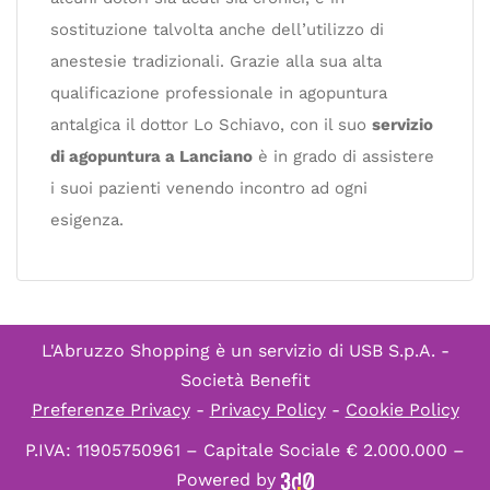
sostituzione talvolta anche dell’utilizzo di
anestesie tradizionali. Grazie alla sua alta
qualificazione professionale in agopuntura
antalgica il dottor Lo Schiavo, con il suo
servizio
di agopuntura a Lanciano
​è in grado di assistere
i suoi pazienti venendo incontro ad ogni
esigenza.
L'Abruzzo Shopping è un servizio di
USB S.p.A. -
Società Benefit
Preferenze Privacy
-
Privacy Policy
-
Cookie Policy
P.IVA: 11905750961 – Capitale Sociale € 2.000.000 –
Powered by